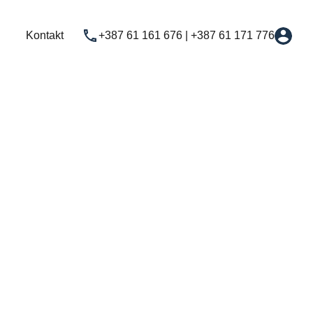
Najam
Novogradnja
Usluge
Kontakt
Kontakt
+387 61 161 676 | +387 61 171 776