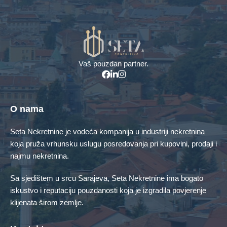
+387 61 161 676 | +387 61 171 776
Vaš pouzdan partner.
O nama
Seta Nekretnine je vodeća kompanija u industriji nekretnina
koja pruža vrhunsku uslugu posredovanja pri kupovini, prodaji i
najmu nekretnina.
Sa sjedištem u srcu Sarajeva, Seta Nekretnine ima bogato
iskustvo i reputaciju pouzdanosti koja je izgradila povjerenje
klijenata širom zemlje.