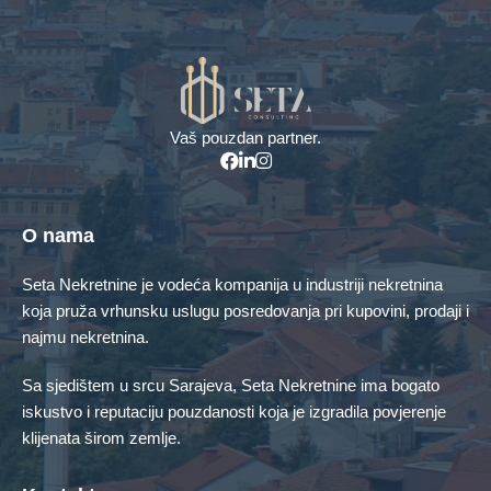
+387 61 161 676 | +387 61 171 776
Vaš pouzdan partner.
O nama
Seta Nekretnine je vodeća kompanija u industriji nekretnina
koja pruža vrhunsku uslugu posredovanja pri kupovini, prodaji i
najmu nekretnina.
Sa sjedištem u srcu Sarajeva, Seta Nekretnine ima bogato
iskustvo i reputaciju pouzdanosti koja je izgradila povjerenje
klijenata širom zemlje.